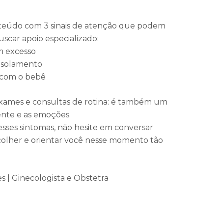
onteúdo com 3 sinais de atenção que podem
uscar apoio especializado:
m excesso
 isolamento
 com o bebê
exames e consultas de rotina: é também um
nte e as emoções.
ses sintomas, não hesite em conversar
colher e orientar você nesse momento tão
s | Ginecologista e Obstetra