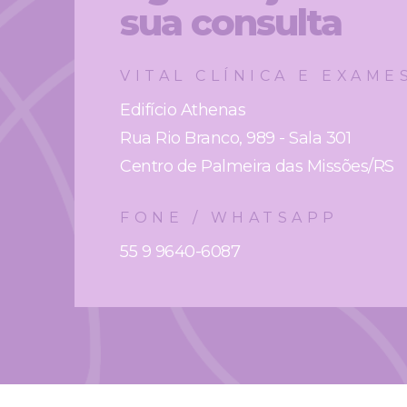
sua consulta
VITAL CLÍNICA E EXAME
Edifício Athenas
Rua Rio Branco, 989 - Sala 301
Centro de Palmeira das Missões/RS
FONE / WHATSAPP
55 9 9640-6087